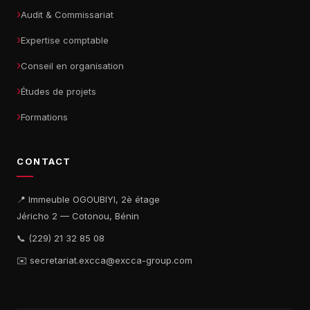
Audit & Commissariat
Expertise comptable
Conseil en organisation
Études de projets
Formations
CONTACT
📍 Immeuble OGOUBIYI, 2è étage
Jéricho 2 — Cotonou, Bénin
📞 (229) 21 32 85 08
✉️ secretariat.excca@excca-group.com